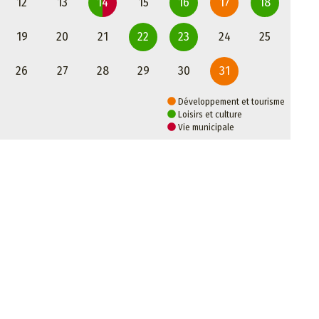
12
13
14
15
16
17
18
19
20
21
22
23
24
25
26
27
28
29
30
31
Développement et tourisme
Loisirs et culture
Vie municipale