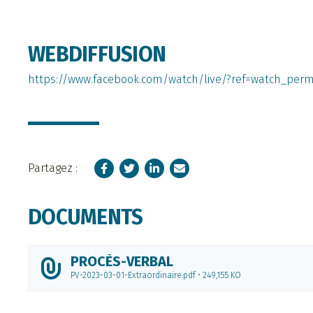
WEBDIFFUSION
https://www.facebook.com/watch/live/?ref=watch_per
Facebook
Twitter
LinkedIn
Courriel
Partagez :
DOCUMENTS
PROCÈS-VERBAL
PV-2023-03-01-Extraordinaire.pdf • 249,155 KO