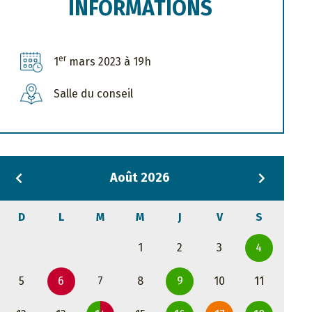
INFORMATIONS
er
1
mars 2023 à 19h
Salle du conseil
Août 2026
D
L
M
M
J
V
S
1
2
3
4
5
6
7
8
9
10
11