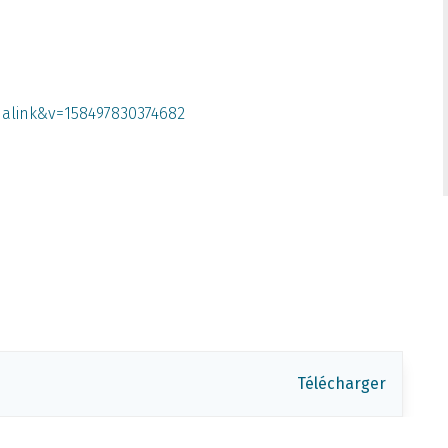
malink&v=158497830374682
Télécharger