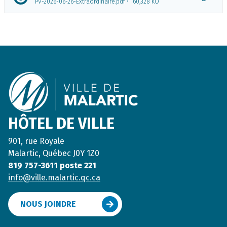
PV-2026-06-26-Extraordinaire.pdf • 160,328 KO
Footer
HÔTEL DE VILLE
901, rue Royale
Malartic, Québec J0Y 1Z0
819 757-3611 poste 221
info@ville.malartic.qc.ca
NOUS JOINDRE