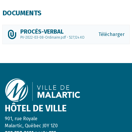
DOCUMENTS
PROCÈS-VERBAL
Télécharger
PV-2022-03-08-Ordinaire.pdf • 527,124 KO
Footer
HÔTEL DE VILLE
901, rue Royale
Malartic, Québec J0Y 1Z0