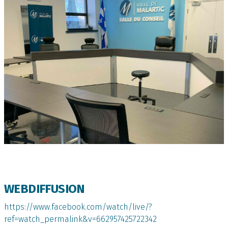
WEBDIFFUSION
https://www.facebook.com/watch/live/?
ref=watch_permalink&v=662957425722342