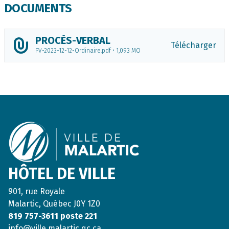
DOCUMENTS
PROCÈS-VERBAL
Télécharger
PV-2023-12-12-Ordinaire.pdf • 1,093 MO
Footer
HÔTEL DE VILLE
901, rue Royale
Malartic, Québec J0Y 1Z0
819 757-3611 poste 221
info@ville.malartic.qc.ca