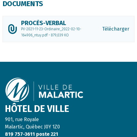
DOCUMENTS
PROCÈS-VERBAL
Télécharger
PV-2021-11-23-Ordinaire_2022-02-10-
164906_ntuy.pdf • 879,039 KO
Footer
HÔTEL DE VILLE
901, rue Royale
Malartic, Québec J0Y 1Z0
819 757-3611 poste 221