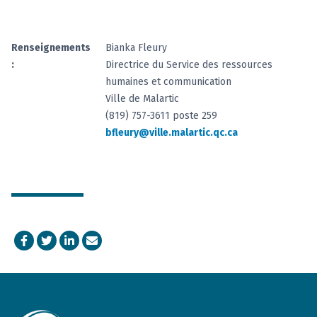
Renseignements
Bianka Fleury
:
Directrice du Service des ressources
humaines et communication
Ville de Malartic
(819) 757-3611 poste 259
bfleury@ville.malartic.qc.ca
Facebook
Twitter
LinkedIn
Courriel
Footer