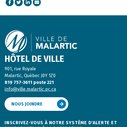
Facebook
Twitter
LinkedIn
Courriel
Footer
HÔTEL DE VILLE
901, rue Royale
Malartic, Québec J0Y 1Z0
819 757-3611 poste 221
info@ville.malartic.qc.ca
NOUS JOINDRE
INSCRIVEZ-VOUS À NOTRE SYSTÈME D'ALERTE ET