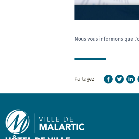
Nous vous informons que l'o
Facebook
Twitter
Linke
Partagez :
Footer