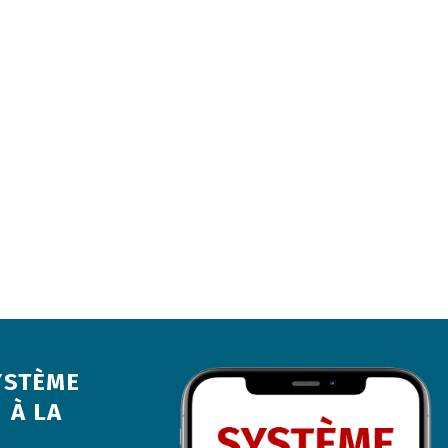
YSTÈME
 À LA