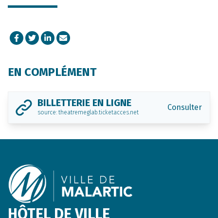
Facebook
Twitter
LinkedIn
Courriel
EN COMPLÉMENT
BILLETTERIE EN LIGNE
Consulter
source: theatremeglab.ticketacces.net
Footer
HÔTEL DE VILLE