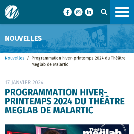
Ville de Malartic
Facebook
Instagram
LinkedIn
NOUVELLES
Nouvelles
/
Programmation hiver-printemps 2024 du Théâtre
Meglab de Malartic
17 JANVIER 2024
PROGRAMMATION HIVER-
PRINTEMPS 2024 DU THÉÂTRE
MEGLAB DE MALARTIC