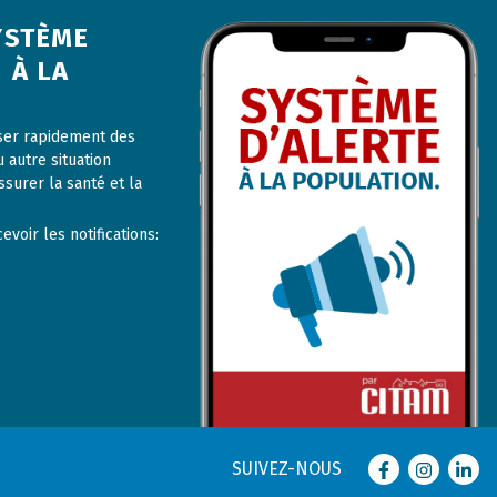
YSTÈME
 À LA
user rapidement des
u autre situation
ssurer la santé et la
voir les notifications:
SUIVEZ-NOUS
Facebook
Instagram
Linke