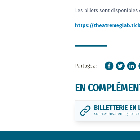
Les billets sont disponible
https://theatremeglab.tic
Facebook
Twitter
Linke
Partagez :
EN COMPLÉMEN
BILLETTERIE EN 
source: theatremeglab.tick
Footer