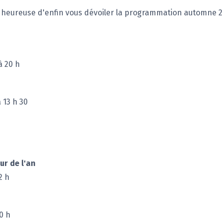
ÈS heureuse d'enfin vous dévoiler la programmation automne
 20 h
 13 h 30
ur de l'an
2 h
0 h