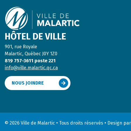
HÔTEL DE VILLE
901, rue Royale
Malartic, Québec J0Y 1Z0
819 757-3611 poste 221
info@ville.malartic.qc.ca
NOUS JOINDRE
© 2026 Ville de Malartic • Tous droits réservés
•
Design pa