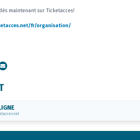
s dès maintenant sur Ticketacces!
ketacces.net/fr/organisation/
dIn
Courriel
T
LIGNE
etacces.net