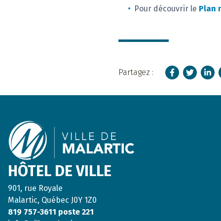
Pour découvrir le
Plan 
Facebook
Twitter
Linke
Partagez :
Footer
HÔTEL DE VILLE
901, rue Royale
Malartic, Québec J0Y 1Z0
819 757-3611 poste 221