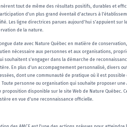
nèrent tout de même des résultats positifs, durables et effic
articipation d'un plus grand éventail d'acteurs à l'établisse
fié. Les ligne directrices parues aujourd'hui s'appuient sur l
rvation de la nature.
 longue date avec Nature Québec en matière de conservation
soutien nécessaire aux personnes et aux organisations, propri
 qui souhaitent s'engager dans la démarche de reconnaissan
tère. En plus d'un accompagnement personnalisé, divers outil
essées, dont une communauté de pratique où il est possible
 Toute personne ou organisation qui souhaite proposer une 
e proposition disponible sur le site Web de Nature Québec. C
stère en vue d'une reconnaissance officielle.
tion des AMCE est l'une des actions prévues pour atteindre l