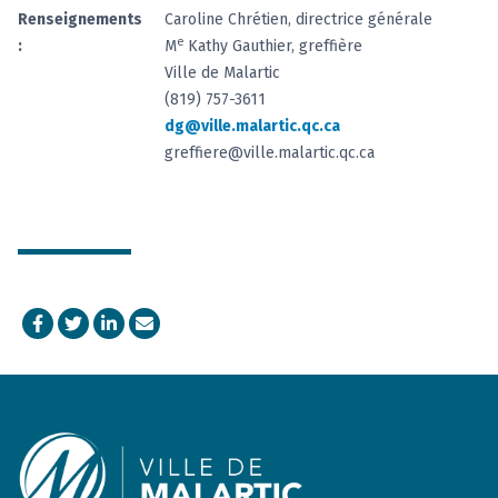
Renseignements
Caroline Chrétien, directrice générale
e
:
M
Kathy Gauthier, greffière
Ville de Malartic
(819) 757-3611
dg@ville.malartic.qc.ca
greffiere@ville.malartic.qc.ca
Facebook
Twitter
LinkedIn
Courriel
Footer