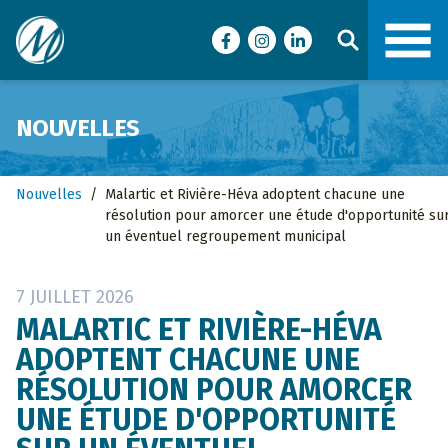
Ville de Malartic
Facebook
Instagram
LinkedIn
NOUVELLES
Nouvelles
/
Malartic et Rivière-Héva adoptent chacune une
résolution pour amorcer une étude d'opportunité su
un éventuel regroupement municipal
7 JUILLET 2026
MALARTIC ET RIVIÈRE-HÉVA
ADOPTENT CHACUNE UNE
RÉSOLUTION POUR AMORCER
UNE ÉTUDE D'OPPORTUNITÉ