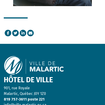
Facebook
Twitter
LinkedIn
Courriel
Footer
HÔTEL DE VILLE
901, rue Royale
Malartic, Québec J0Y 1Z0
819 757-3611 poste 221
info@ville.malartic.qc.ca