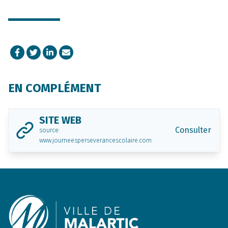
Facebook
Twitter
LinkedIn
Courriel
EN COMPLÉMENT
SITE WEB
Consulter
source:
www.journeesperseverancescolaire.com
Footer