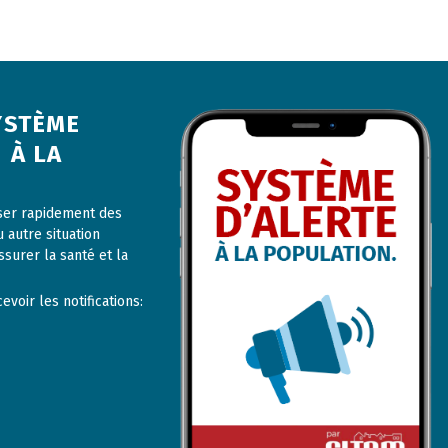
YSTÈME
 À LA
user rapidement des
u autre situation
ssurer la santé et la
voir les notifications: