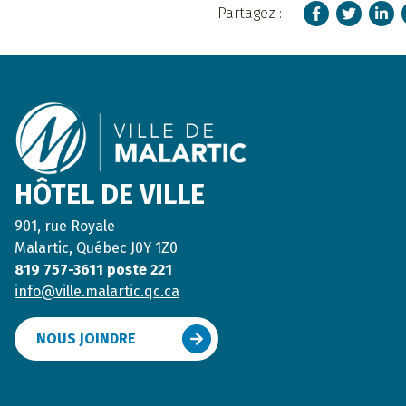
Facebook
Twitter
Linke
Partagez :
Footer
HÔTEL DE VILLE
901, rue Royale
Malartic, Québec J0Y 1Z0
819 757-3611 poste 221
info@ville.malartic.qc.ca
NOUS JOINDRE