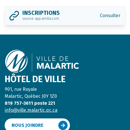
INSCRIPTIONS
Consulter
source: app.amilia.com
Footer
HÔTEL DE VILLE
901, rue Royale
Malartic, Québec J0Y 1Z0
819 757-3611 poste 221
info@ville.malartic.qc.ca
NOUS JOINDRE