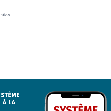
ation
YSTÈME
 À LA