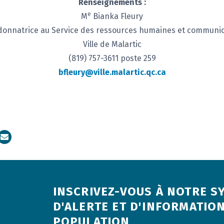
Renseignements :
e
M
Bianka Fleury
donnatrice au Service des ressources humaines et communic
Ville de Malartic
(819) 757-3611 poste 259
bfleury@ville.malartic.qc.ca
dIn
Courriel
INSCRIVEZ-VOUS À NOTRE S
D'ALERTE ET D'INFORMATION
POPULATION