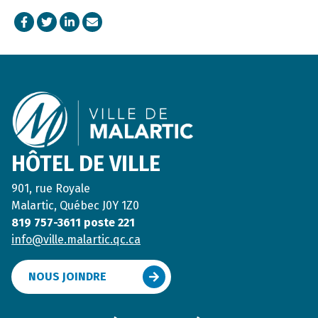
Facebook
Twitter
LinkedIn
Courriel
Footer
HÔTEL DE VILLE
901, rue Royale
Malartic, Québec J0Y 1Z0
819 757-3611 poste 221
info@ville.malartic.qc.ca
NOUS JOINDRE