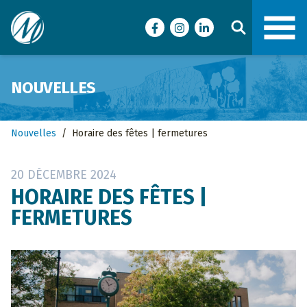
Ville de Malartic
Facebook
Instagram
LinkedIn
NOUVELLES
Nouvelles
/
Horaire des fêtes | fermetures
20 DÉCEMBRE 2024
HORAIRE DES FÊTES |
FERMETURES