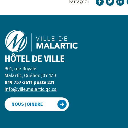
Facebook
Twitter
Linke
Partagez :
Footer
HÔTEL DE VILLE
901, rue Royale
Malartic, Québec J0Y 1Z0
819 757-3611 poste 221
info@ville.malartic.qc.ca
NOUS JOINDRE