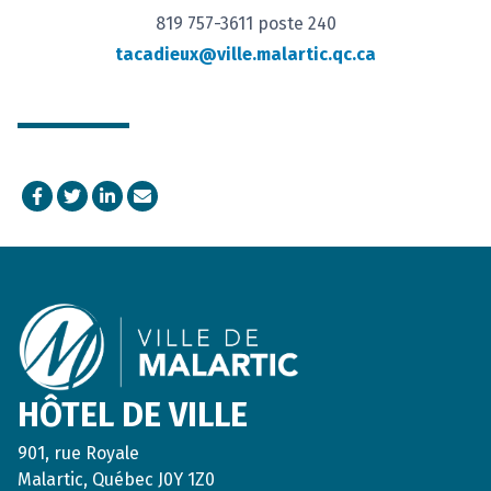
819 757-3611 poste 240
tacadieux@ville.malartic.qc.ca
Facebook
Twitter
LinkedIn
Courriel
Footer
HÔTEL DE VILLE
901, rue Royale
Malartic, Québec J0Y 1Z0