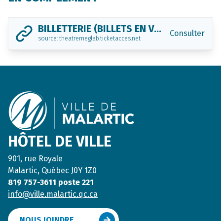
BILLETTERIE (BILLETS EN VENTE DÈS LE 12 DÉCEMBRE)
Consulter
source: theatremeglab.ticketacces.net
Footer
HÔTEL DE VILLE
901, rue Royale
Malartic, Québec J0Y 1Z0
819 757-3611 poste 221
info@ville.malartic.qc.ca
NOUS JOINDRE