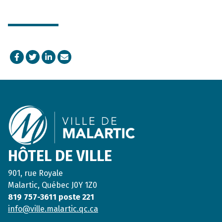
Facebook
Twitter
LinkedIn
Courriel
Footer
HÔTEL DE VILLE
901, rue Royale
Malartic, Québec J0Y 1Z0
819 757-3611 poste 221
info@ville.malartic.qc.ca