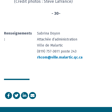
(Crédit photos : Steve Lafrance)
- 30-
Renseignements
Sabrina Doyon
:
Attachée d’administration
Ville de Malartic
(819) 757-3611 poste 243
rhcom@ville.malartic.qc.ca
Facebook
Twitter
LinkedIn
Courriel
Footer