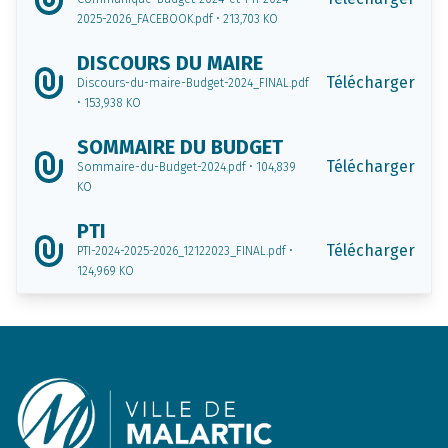
2025-2026_FACEBOOK.pdf • 213,703 KO
DISCOURS DU MAIRE
Télécharger
Discours-du-maire-Budget-2024_FINAL.pdf
• 153,938 KO
SOMMAIRE DU BUDGET
Télécharger
Sommaire-du-Budget-2024.pdf • 104,839
KO
PTI
Télécharger
PTI-2024-2025-2026_12122023_FINAL.pdf •
124,969 KO
Footer