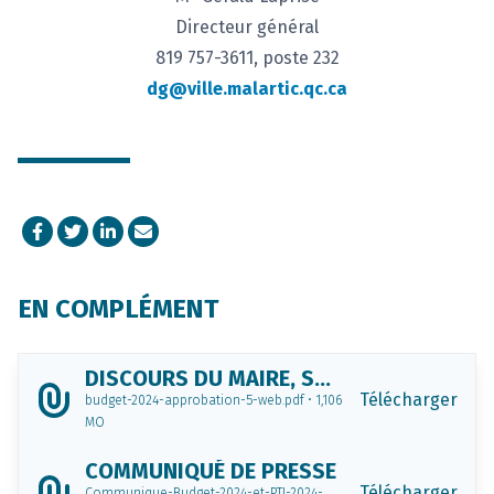
Directeur général
819 757-3611, poste 232
dg@ville.malartic.qc.ca
Facebook
Twitter
LinkedIn
Courriel
EN COMPLÉMENT
DISCOURS DU MAIRE, SOMMAIRE DU BUDGET ET PTI
Télécharger
budget-2024-approbation-5-web.pdf • 1,106
MO
COMMUNIQUÉ DE PRESSE
Télécharger
Communique-Budget-2024-et-PTI-2024-