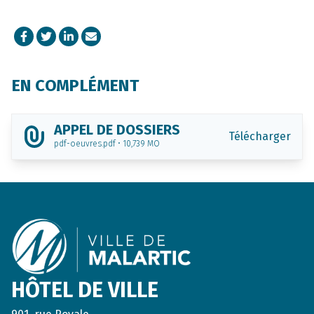
Facebook
Twitter
LinkedIn
Courriel
EN COMPLÉMENT
APPEL DE DOSSIERS
Télécharger
pdf-oeuvres.pdf • 10,739 MO
Footer
HÔTEL DE VILLE