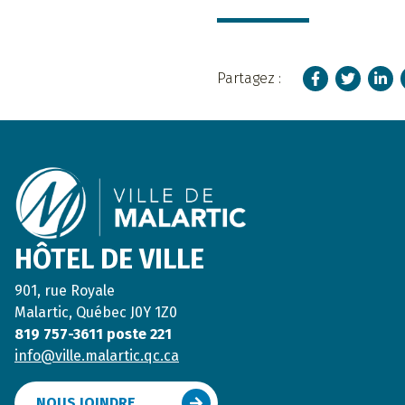
Facebook
Twitter
Linke
Partagez :
Footer
HÔTEL DE VILLE
901, rue Royale
Malartic, Québec J0Y 1Z0
819 757-3611 poste 221
info@ville.malartic.qc.ca
NOUS JOINDRE