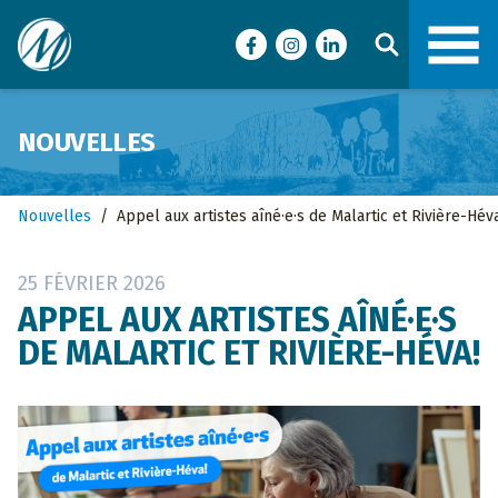
Ville de Malartic
Facebook
Instagram
LinkedIn
NOUVELLES
Nouvelles
/
Appel aux artistes aîné·e·s de Malartic et Rivière-Héva
25 FÉVRIER 2026
APPEL AUX ARTISTES AÎNÉ·E·S
DE MALARTIC ET RIVIÈRE-HÉVA!