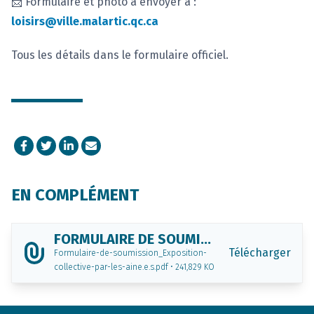
📩 Formulaire et photo à envoyer à :
loisirs@ville.malartic.qc.ca
Tous les détails dans le formulaire officiel.
Facebook
Twitter
LinkedIn
Courriel
EN COMPLÉMENT
FORMULAIRE DE SOUMISSION
Télécharger
Formulaire-de-soumission_Exposition-
collective-par-les-aine.e.s.pdf • 241,829 KO
Footer