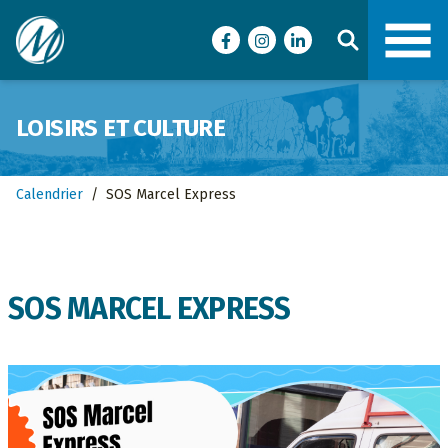
Ville de Malartic
Facebook
Instagram
LinkedIn
LOISIRS ET CULTURE
Calendrier
/
SOS Marcel Express
SOS MARCEL EXPRESS