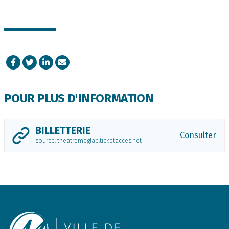
Facebook
Twitter
LinkedIn
Courriel
POUR PLUS D'INFORMATION
BILLETTERIE
Consulter
source: theatremeglab.ticketacces.net
Footer