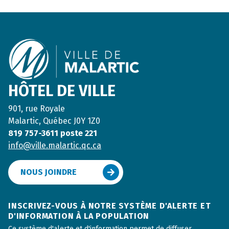
Footer
HÔTEL DE VILLE
901, rue Royale
Malartic, Québec J0Y 1Z0
819 757-3611 poste 221
info@ville.malartic.qc.ca
NOUS JOINDRE
INSCRIVEZ-VOUS À NOTRE SYSTÈME D'ALERTE ET
D'INFORMATION À LA POPULATION
Ce système d'alerte et d'information permet de diffuser