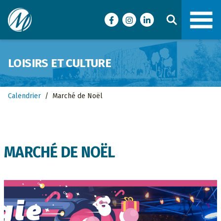
Ville de Malartic
Facebook
Instagram
LinkedIn
LOISIRS ET CULTURE
Calendrier
/
Marché de Noël
MARCHÉ DE NOËL