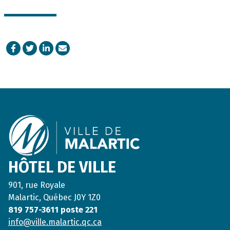
Facebook
Twitter
LinkedIn
Courriel
Footer
HÔTEL DE VILLE
901, rue Royale
Malartic, Québec J0Y 1Z0
819 757-3611 poste 221
info@ville.malartic.qc.ca