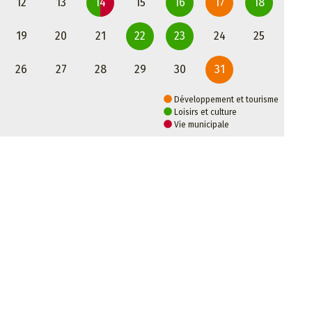
12
13
14
15
16
17
18
19
20
21
22
23
24
25
26
27
28
29
30
31
Développement et tourisme
Loisirs et culture
Vie municipale