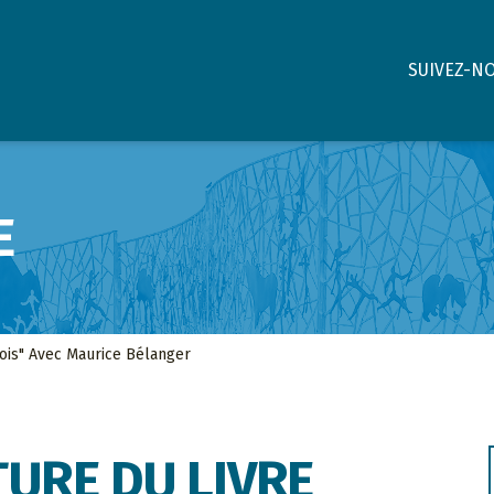
SUIVEZ-N
E
bois" Avec Maurice Bélanger
URE DU LIVRE