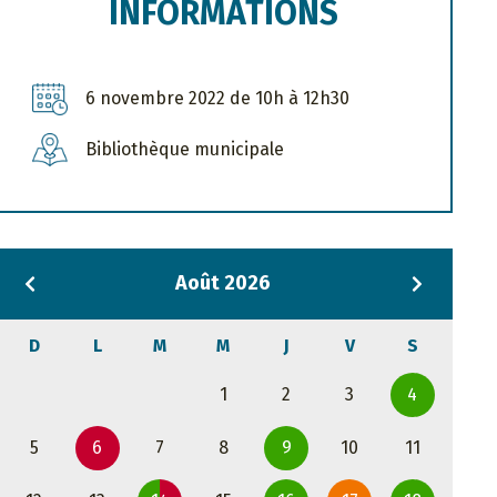
INFORMATIONS
6 novembre 2022 de 10h à 12h30
Bibliothèque municipale
Août 2026
D
L
M
M
J
V
S
1
2
3
4
5
6
7
8
9
10
11