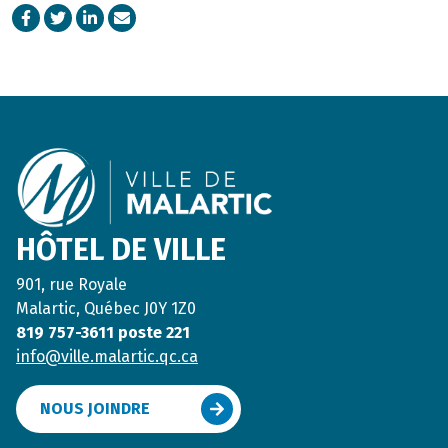
Facebook
Twitter
LinkedIn
Courriel
Footer
HÔTEL DE VILLE
901, rue Royale
Malartic, Québec J0Y 1Z0
819 757-3611 poste 221
info@ville.malartic.qc.ca
NOUS JOINDRE