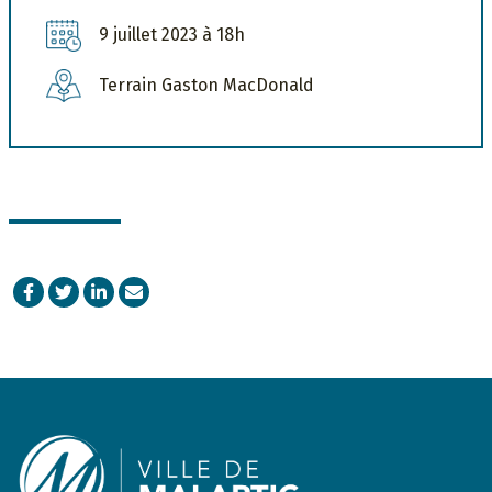
9 juillet 2023 à 18h
Terrain Gaston MacDonald
Facebook
Twitter
LinkedIn
Courriel
Footer