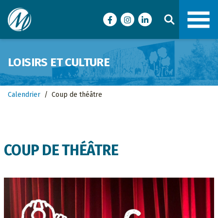
Ville de Malartic
Facebook
Instagram
LinkedIn
LOISIRS ET CULTURE
Calendrier
/
Coup de théâtre
COUP DE THÉÂTRE