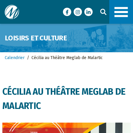
Ville de Malartic
Facebook
Instagram
LinkedIn
LOISIRS ET CULTURE
Calendrier
/
Cécilia au Théâtre Meglab de Malartic
CÉCILIA AU THÉÂTRE MEGLAB DE
MALARTIC