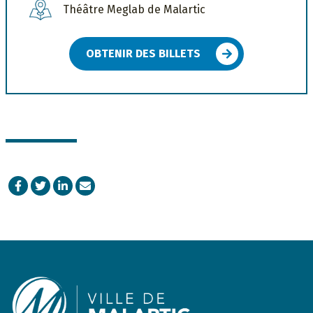
Théâtre Meglab de Malartic
OBTENIR DES BILLETS
Facebook
Twitter
LinkedIn
Courriel
Footer