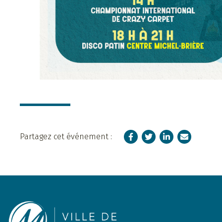
Facebook
Twitter
LinkedIn
Courriel
Partagez cet événement :
Footer