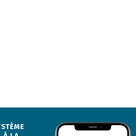
YSTÈME
 À LA