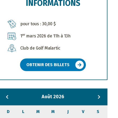
INFORMATIONS
pour tous : 30,00 $
er
1
mars 2026 de 11h à 13h
Club de Golf Malartic
OBTENIR DES BILLETS
Août 2026
D
L
M
M
J
V
S