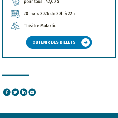
pour tous : 42,00 $
20 mars 2026 de 20h à 22h
Théâtre Malartic
OBTENIR DES BILLETS
Facebook
Twitter
LinkedIn
Courriel
Footer