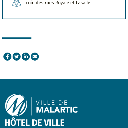
coin des rues Royale et Lasalle
Facebook
Twitter
LinkedIn
Courriel
Footer
HÔTEL DE VILLE