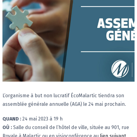
Description
L’organisme à but non lucratif ÉcoMalartic tiendra son
assemblée générale annuelle (AGA) le 24 mai prochain.
QUAND :
24 mai 2023 à 19 h
OÙ :
Salle du conseil de l’hôtel de ville, située au 901, rue
Royale à Malartic ou en visioconférence au
lien suivant