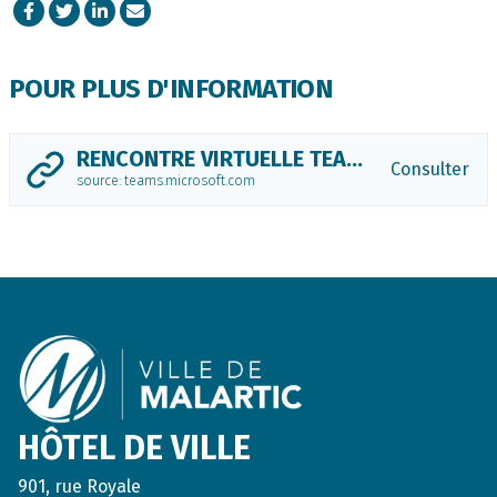
Facebook
Twitter
LinkedIn
Courriel
POUR PLUS D'INFORMATION
RENCONTRE VIRTUELLE TEAMS
Consulter
source: teams.microsoft.com
Footer
HÔTEL DE VILLE
901, rue Royale